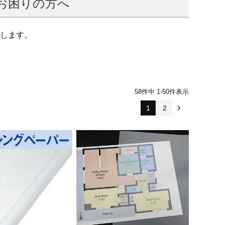
お困りの方へ
します。
58
件中
1
-
50
件表示
1
2