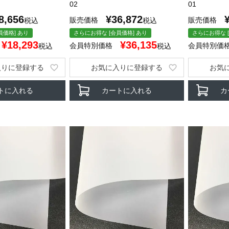
02
01
8,656
¥
36,872
販売価格
販売価格
税込
税込
員価格] あり
さらにお得な [会員価格] あり
さらにお得な [
¥
18,293
¥
36,135
会員特別価格
会員特別価
税込
税込
入りに登録する
お気に入りに登録する
お気
トに入れる
カートに入れる
カ