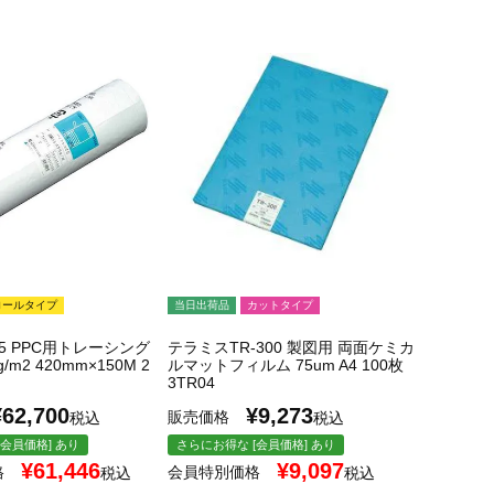
ロールタイプ
当日出荷品
カットタイプ
5 PPC用トレーシング
テラミスTR-300 製図用 両面ケミカ
/m2 420mm×150M 2
ルマットフィルム 75um A4 100枚
3TR04
¥
62,700
¥
9,273
販売価格
税込
税込
会員価格] あり
さらにお得な [会員価格] あり
¥
61,446
¥
9,097
格
会員特別価格
税込
税込