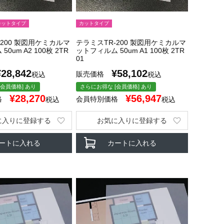
カットタイプ
カットタイプ
-200 製図用ケミカルマ
テラミスTR-200 製図用ケミカルマ
0um A2 100枚 2TR
ットフィルム 50um A1 100枚 2TR
01
¥
28,842
¥
58,102
販売価格
税込
税込
会員価格] あり
さらにお得な [会員価格] あり
¥
28,270
¥
56,947
格
会員特別価格
税込
税込
に入りに登録する
お気に入りに登録する
ートに入れる
カートに入れる