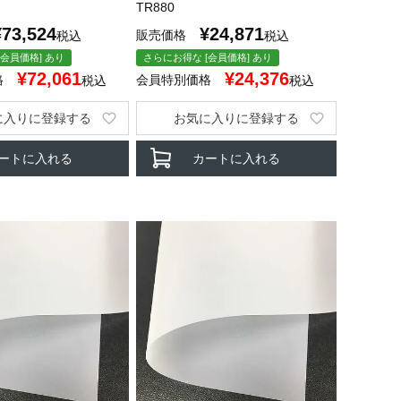
TR880
¥
73,524
¥
24,871
販売価格
税込
税込
会員価格] あり
さらにお得な [会員価格] あり
¥
72,061
¥
24,376
格
会員特別価格
税込
税込
に入りに登録する
お気に入りに登録する
ートに入れる
カートに入れる