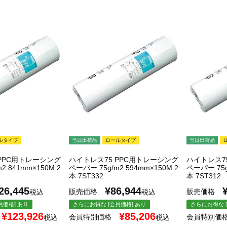
ルタイプ
当日出荷品
ロールタイプ
当日出荷品
PPC用トレーシング
ハイトレス75 PPC用トレーシング
ハイトレス7
2 841mm×150M 2
ペーパー 75g/m2 594mm×150M 2
ペーパー 75g
本 7ST332
本 7ST312
26,445
¥
86,944
販売価格
販売価格
税込
税込
員価格] あり
さらにお得な [会員価格] あり
さらにお得な [
¥
123,926
¥
85,206
会員特別価格
会員特別価
税込
税込