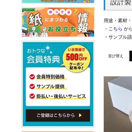
設計製
用途・素材・
・
こちら
から
・サンプル
並び替え