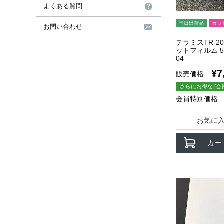
よくある質問
当日出荷品
カッ
お問い合わせ
テラミスTR-2
ットフィルム 50u
04
¥
7
販売価格
さらにお得な [会
会員特別価格
お気に
カー