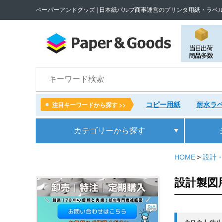
ペーパーアンドグッズ | 日本紙パルプ商事運営のプリンタ用紙・ラベ
検索
コピー用紙
耐水ラベ
注目キーワードから探す >>
カテゴリー
から探す
HOME
設計
設計製図