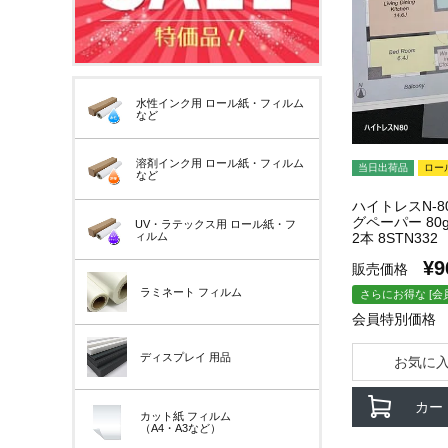
水性インク用
ロール紙・フィルム
など
溶剤インク用
ロール紙・フィルム
当日出荷品
ロー
など
ハイトレスN-8
グペーパー 80g/
UV・ラテックス用
ロール紙・フ
ィルム
2本 8STN332
¥
9
販売価格
ラミネート
フィルム
さらにお得な [会
会員特別価格
ディスプレイ
用品
お気に
カー
カット紙
フィルム
（A4・A3など）