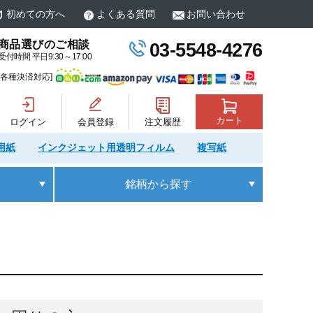
初めての方へ
よくある質問
お問い合わせ
商品選びのご相談
03-5548-4276
受付時間 平日9:30～17:00
[各種決済対応]
カート
ログイン
会員登録
注文履歴
用紙
インクジェット用透明フィルム
複写紙
銘柄
から探す