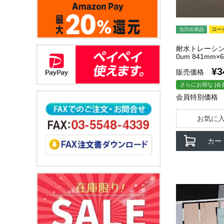
当日出荷品
ロー
耐水トレーシン
0um 841mm×6
¥
3
販売価格
さらにお得な [会
会員特別価格
お気に
カー