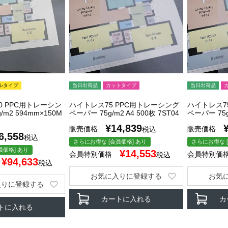
ルタイプ
当日出荷品
カットタイプ
当日出荷品
0 PPC用トレーシン
ハイトレス75 PPC用トレーシング
ハイトレス7
m2 594mm×150M
ペーパー 75g/m2 A4 500枚 7ST04
ペーパー 75g/
¥
14,839
販売価格
販売価格
税込
6,558
税込
さらにお得な [会員価格] あり
さらにお得な [
員価格] あり
¥
14,553
会員特別価格
会員特別価
税込
¥
94,633
税込
お気に入りに登録する
お気
入りに登録する
カートに入れる
カ
トに入れる