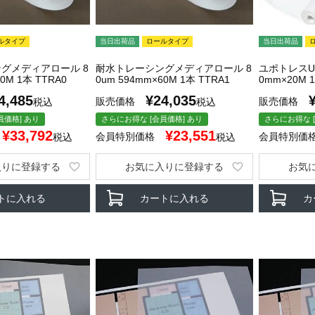
ルタイプ
当日出荷品
ロールタイプ
当日出荷品
グメディアロール 8
耐水トレーシングメディアロール 8
ユポトレスUS6
0M 1本 TTRA0
0um 594mm×60M 1本 TTRA1
0mm×20M 1
4,485
¥
24,035
販売価格
販売価格
税込
税込
員価格] あり
さらにお得な [会員価格] あり
さらにお得な [
¥
33,792
¥
23,551
会員特別価格
会員特別価
税込
税込
入りに登録する
お気に入りに登録する
お気
トに入れる
カートに入れる
カ