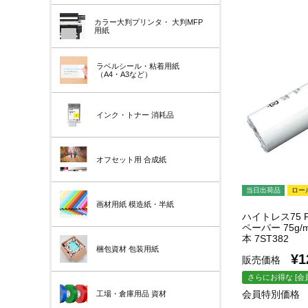
カラー大判プリンタ・
大判MFP
用紙
ラベルシール・粘着用紙
（A4・A3など）
インク・トナー
消耗品
オフセット用
合成紙
当日出荷品
ロー
画材用紙
模造紙・半紙
ハイトレス75 
ペーパー 75g/m
本 7ST382
梱包資材
包装用紙
¥
1
販売価格
さらにお得な [会
会員特別価格
工場・倉庫用品
資材