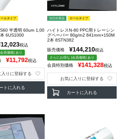
ロールタイプ
当日出荷品
ロールタイプ
0 半透明 60um 1,00
ハイトレスN-80 PPC用トレーシン
本 6US1000
グペーパー 80g/m2 841mm×150M
2本 8STN382
¥
12,023
税込
¥
144,210
販売価格
税込
会員価格] あり
さらにお得な [会員価格] あり
¥
11,792
格
税込
¥
141,328
会員特別価格
税込
に入りに登録する
お気に入りに登録する
ートに入れる
カートに入れる