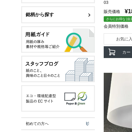
03
¥
1
販売価格
銘柄から探す
さらにお得な [会
会員特別価格
お気に
カー
初めての方へ