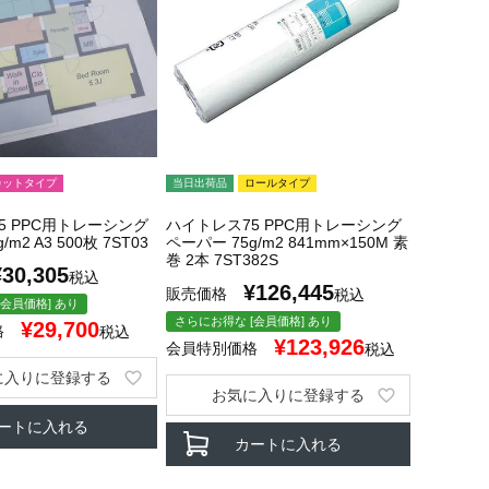
カットタイプ
当日出荷品
ロールタイプ
5 PPC用トレーシング
ハイトレス75 PPC用トレーシング
m2 A3 500枚 7ST03
ペーパー 75g/m2 841mm×150M 素
巻 2本 7ST382S
¥
30,305
税込
¥
126,445
販売価格
税込
会員価格] あり
さらにお得な [会員価格] あり
¥
29,700
格
税込
¥
123,926
会員特別価格
税込
に入りに登録する
お気に入りに登録する
ートに入れる
カートに入れる