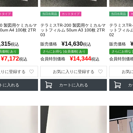
トタイプ
当日出荷品
カットタイプ
当日出荷品
00 製図用ケミカルマ
テラミスTR-200 製図用ケミカルマ
テラミスTR
m A4 100枚 2TR
ットフィルム 50um A3 100枚 2TR
ットフィルム 5
03
02
,315
¥
14,630
販売価格
販売価格
税込
税込
員価格] あり
さらにお得な [会員価格] あり
さらにお得な [
¥
7,172
¥
14,344
会員特別価格
会員特別価
税込
税込
入りに登録する
お気に入りに登録する
お気
トに入れる
カートに入れる
カ