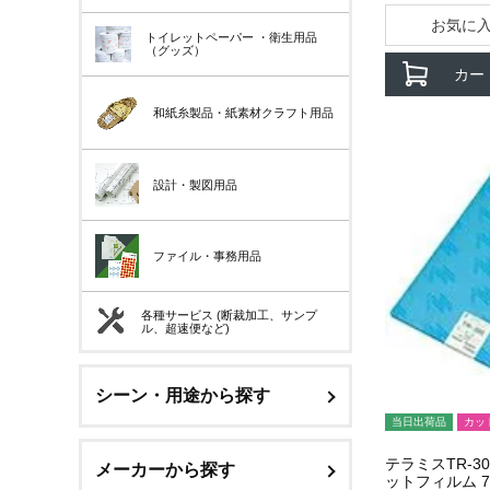
お気に
トイレットペーパー
・衛生用品
（グッズ）
カー
和紙糸製品・紙素材クラフト用品
設計・製図用品
ファイル・事務用品
各種サービス (断裁加工、サンプ
ル、超速便など)
シーン・用途から探す
当日出荷品
カッ
テラミスTR-3
メーカーから探す
ットフィルム 75u