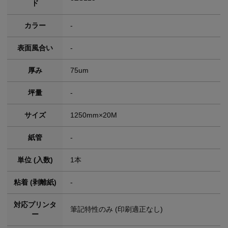
ド
カラー
-
表面風合い
-
厚み
75um
坪量
-
サイズ
1250mm×20M
紙管
-
単位 (入数)
1本
粘着 (剥離紙)
-
対応プリンタ
筆記特性のみ (印刷適正なし)
ー