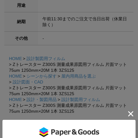
用途
午前11:30までのご注文で当日出荷（休業日
納期
除く）
その他
-
HOME
設計製図用フィルム
Zトレースター Z300S 測量成果原図用フィルム 片面マット
75um 1250mm×20M 1本 3ZS125
HOME
シーンから探す
屋内用商品を選ぶ
設計図面・CAD
Zトレースター Z300S 測量成果原図用フィルム 片面マット
75um 1250mm×20M 1本 3ZS125
HOME
設計・製図用品
設計製図用フィルム
Zトレースター Z300S 測量成果原図用フィルム 片面マット
75um 1250mm×20M 1本 3ZS125
×
関連商品・おすすめ商品
×