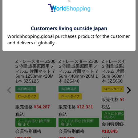
Zトレースター Z300
Zトレースター Z300
Zトレースター Z3
S 測量成果原図用フ
S 測量成果原図用フ
S 測量成果原図用
ィルム 片面マット 7
ィルム 片面マット 7
ィルム 片面マット 
5um 1250mm×20M
5um 440mm×20M 1
5um 660mm×20M
1本 3ZS125
本 3ZS440
本 3ZS660
当日出荷品
当日出荷品
ロールタイプ
ロールタイプ
ロールタイプ
販売価格
¥
19,019
販売価格
¥
34,287
販売価格
¥
12,331
税込
さらにお得な [会員価
税込
税込
格] あり
さらにお得な [会員価
さらにお得な [会員価
会員特別価格
格] あり
格] あり
会員特別価格
会員特別価格
¥
18,645