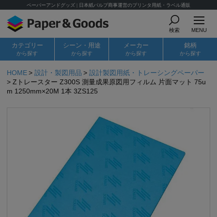
ペーパーアンドグッズ | 日本紙パルプ商事運営のプリンタ用紙・ラベル通販
検索
MENU
カテゴリー
シーン・用途
メーカー
銘柄
から探す
から探す
から探す
から探す
HOME
設計・製図用品
設計製図用紙・トレーシングペーパー
Zトレースター Z300S 測量成果原図用フィルム 片面マット 75u
m 1250mm×20M 1本 3ZS125