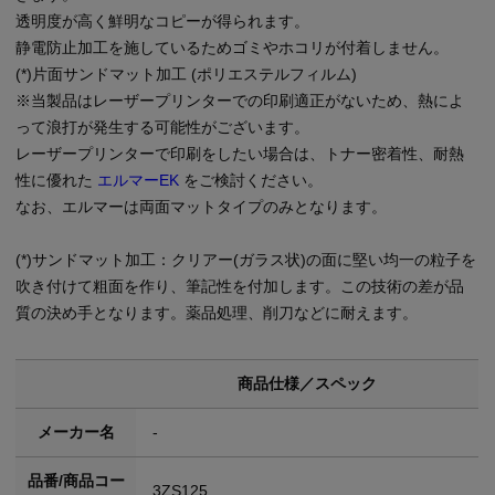
透明度が高く鮮明なコピーが得られます。
静電防止加工を施しているためゴミやホコリが付着しません。
(*)片面サンドマット加工 (ポリエステルフィルム)
※当製品はレーザープリンターでの印刷適正がないため、熱によ
って浪打が発生する可能性がございます。
レーザープリンターで印刷をしたい場合は、トナー密着性、耐熱
性に優れた
エルマーEK
をご検討ください。
なお、エルマーは両面マットタイプのみとなります。
(*)サンドマット加工：クリアー(ガラス状)の面に堅い均一の粒子を
吹き付けて粗面を作り、筆記性を付加します。この技術の差が品
質の決め手となります。薬品処理、削刀などに耐えます。
商品仕様／スペック
メーカー名
-
品番/商品コー
3ZS125