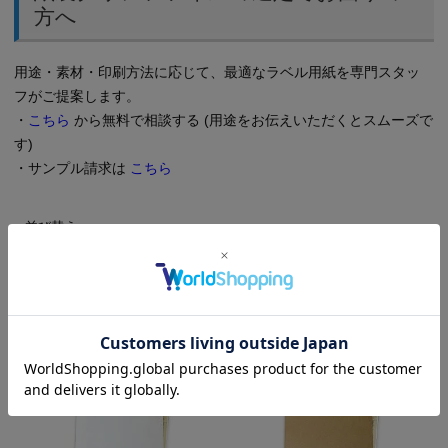
方へ
用途・素材・印刷方法に応じて、最適なラベル用紙を専門スタッ
フがご提案します。
・
こちら
から無料で相談する (用途をお伝えいただくとスムーズで
す)
・サンプル請求は
こちら
並び替え
おすすめ順
新着順
価格が安い順
価格が高い順
5
件中
1
-
5
件表示