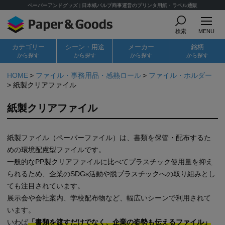
ペーパーアンドグッズ | 日本紙パルプ商事運営のプリンタ用紙・ラベル通販
検索
MENU
カテゴリー
シーン・用途
メーカー
銘柄
から探す
から探す
から探す
から探す
HOME
ファイル・事務用品・感熱ロール
ファイル・ホルダー
紙製クリアファイル
紙製クリアファイル
紙製ファイル（ペーパーファイル）は、書類を保管・配布するた
めの環境配慮型ファイルです。
一般的なPP製クリアファイルに比べてプラスチック使用量を抑え
られるため、企業のSDGs活動や脱プラスチックへの取り組みとし
ても注目されています。
展示会や会社案内、学校配布物など、幅広いシーンで利用されて
います。
いわば
「書類を渡すだけでなく、企業の姿勢も伝えるファイル」