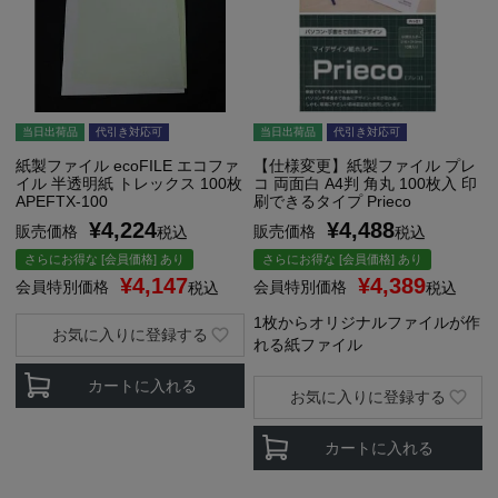
当日出荷品
代引き対応可
当日出荷品
代引き対応可
紙製ファイル ecoFILE エコファ
【仕様変更】紙製ファイル プレ
イル 半透明紙 トレックス 100枚
コ 両面白 A4判 角丸 100枚入 印
APEFTX-100
刷できるタイプ Prieco
¥
4,224
¥
4,488
販売価格
販売価格
税込
税込
さらにお得な [会員価格] あり
さらにお得な [会員価格] あり
¥
4,147
¥
4,389
会員特別価格
会員特別価格
税込
税込
1枚からオリジナルファイルが作
お気に入りに登録する
れる紙ファイル
カートに入れる
お気に入りに登録する
カートに入れる