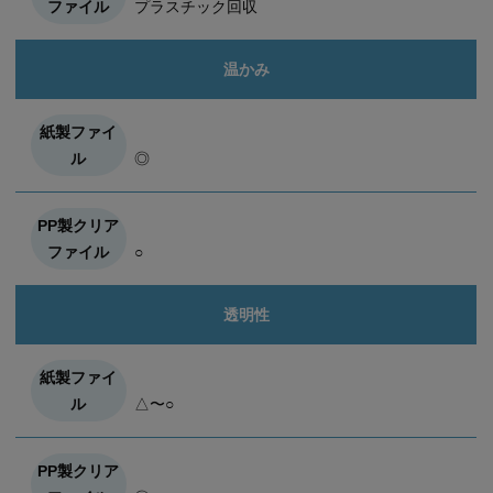
プラスチック回収
温かみ
◎
○
透明性
△〜○