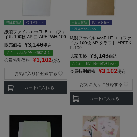
当日出荷品
代引き対応可
当日出荷品
代引き対応可
バリエーションあり
紙製ファイル ecoFILE エコファ
イル 100枚 AP 白 APEFWH-100
紙製ファイル ecoFILE エコファ
イル 100枚 AP クラフト APEFK
¥
3,146
販売価格
税込
R-100
さらにお得な [会員価格] あり
¥
3,146
販売価格
税込
¥
3,102
会員特別価格
税込
さらにお得な [会員価格] あり
¥
3,102
会員特別価格
税込
お気に入りに登録する
お気に入りに登録する
カートに入れる
カートに入れる