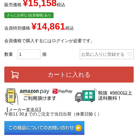
¥
15,158
販売価格
税込
さらにお得な [会員価格] あり
¥
14,861
会員特別価格
税込
会員価格で購入するにはログインが必要です。
お気に入りに登録する
カートに入れる
【メーカー直送品】
午前11:30までのご注文で当日出荷（休業日除く）