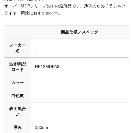
オーパーMDPシリーズの中の最薄品です。薄手のためチラシやフ
ライヤー用途におすすめです。
商品仕様／スペック
メーカー
-
名
品番/商品
RF12MDPA3
コード
カラー
-
白色度
-
表面風合
-
い
厚み
120um