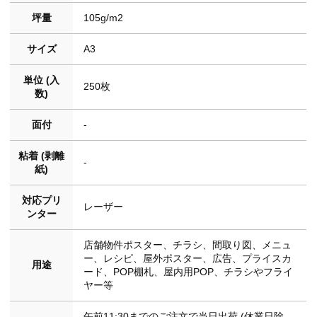
坪量
105g/m2
サイズ
A3
単位 (入
250枚
数)
面付
-
粘着 (剥離
-
紙)
対応プリ
レーザー
ンター
店舗物件ポスター、チラシ、間取り図、メニュ
ー、レシピ、屋外ポスター、広告、プライスカ
用途
ード、POP棚札、屋内用POP、チラシやフライ
ヤー等
午前11:30までのご注文で当日出荷 (休業日除