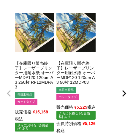
【在庫限り販売終
【在庫限り販売終
了】レーザープリン
了】レーザープリン
ター用耐水紙 オーパ
ター用耐水紙 オーパ
ーMDP120 120um A
ーMDP120 120um A
3 250枚 RF12MDPA
3 50枚 12MDP03
3
当日出荷品
当日出荷品
カットタイプ
カットタイプ
販売価格
¥
5,225
税込
販売価格
¥
15,158
さらにお得な [会員価
格] あり
税込
会員特別価格
¥
5,126
さらにお得な [会員価
格] あり
税込