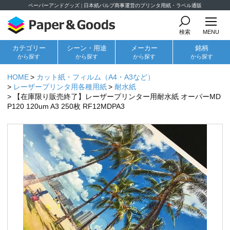
ペーパーアンドグッズ | 日本紙パルプ商事運営のプリンタ用紙・ラベル通販
検索
MENU
カテゴリー
シーン・用途
メーカー
銘柄
から探す
から探す
から探す
から探す
HOME
カット紙・フィルム（A4・A3など）
レーザープリンタ用各種用紙
耐水紙
【在庫限り販売終了】レーザープリンター用耐水紙 オーパーMD
P120 120um A3 250枚 RF12MDPA3