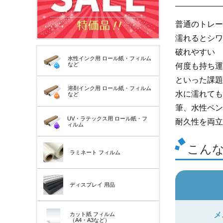
普通のトレー
濡れるとシワ
破れやすい
水性インク用
ロール紙・フィルム
など
何度も持ち運
といった課題
溶剤インク用
ロール紙・フィルム
水に濡れても
など
筆、水性ペン
UV・ラテックス用
ロール紙・フ
耐久性を両立
ィルム
こん
ラミネート
フィルム
ディスプレイ
用品
メ
カット紙
フィルム
（A4・A3など）