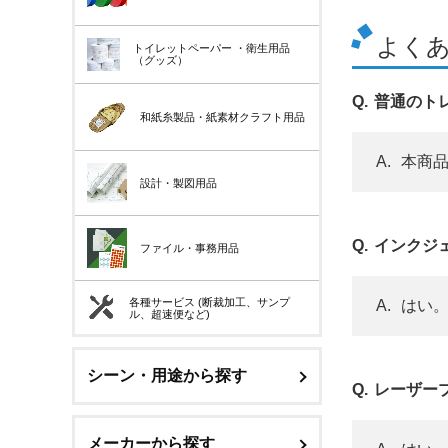
よくあ
トイレットペーパー
・衛生用品
（グッズ）
普通のト
和紙糸製品・紙素材クラフト用品
本商品
設計・製図用品
インクジ
ファイル・事務用品
各種サービス (断裁加工、サンプ
はい。
ル、超速便など)
シーン・用途から探す
レーザー
メーカーから探す