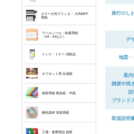
旅行のし
カラー大判プリンタ・
大判MFP
用紙
ラベルシール・粘着用紙
（A4・A3など）
デ
インク・トナー
消耗品
地図・
オフセット用
合成紙
案内
雑貨や焼
説
画材用紙
模造紙・半紙
ブランド
梱包資材
包装用紙
取扱説明
工場・倉庫用品
資材