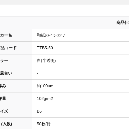
商品仕
カー名
和紙のイシカワ
商品コード
TTB5-50
ラー
白(半透明)
風合い
-
厚み
約100um
坪量
102g/m2
イズ
B5
 (入数)
50枚/冊