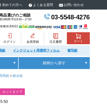
初めての方へ
よくある質問
お問い合わせ
商品選びのご相談
03-5548-4276
受付時間 平日9:30～17:00
[各種決済対応]
カート
ログイン
会員登録
注文履歴
用紙
インクジェット用透明フィルム
複写紙
銘柄
から探す
用用紙
耐水紙
カットタイプ
5-50