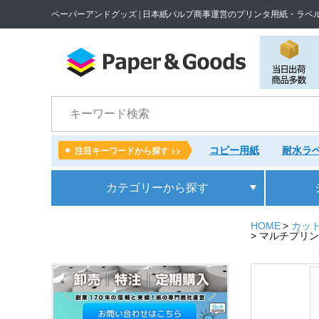
ペーパーアンドグッズ | 日本紙パルプ商事運営のプリンタ用紙・ラベ
検索
コピー用紙
耐水ラベ
注目キーワードから探す >>
カテゴリー
から探す
HOME
カット
マルチプリンタ