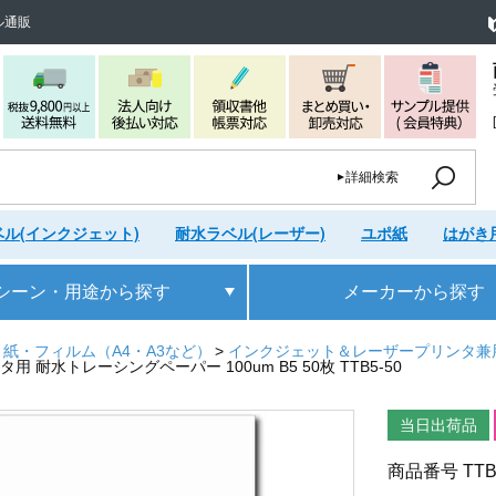
ル通販
詳細検索
ル(インクジェット)
耐水ラベル(レーザー)
ユポ紙
はがき
シーン・用途
から探す
メーカー
から探す
紙・フィルム（A4・A3など）
インクジェット＆レーザープリンタ兼
用 耐水トレーシングペーパー 100um B5 50枚 TTB5-50
当日出荷品
商品番号
TTB