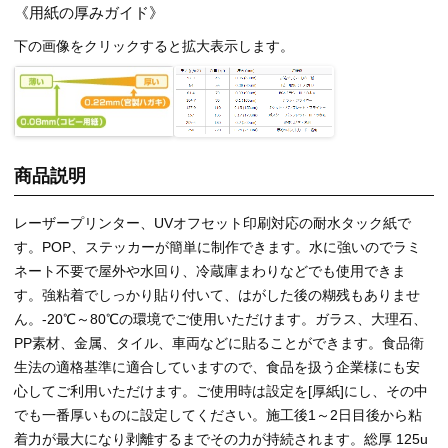
《用紙の厚みガイド》
下の画像をクリックすると拡大表示します。
商品説明
レーザープリンター、UVオフセット印刷対応の耐水タック紙で
す。POP、ステッカーが簡単に制作できます。水に強いのでラミ
ネート不要で屋外や水回り、冷蔵庫まわりなどでも使用できま
す。強粘着でしっかり貼り付いて、はがした後の糊残もありませ
ん。-20℃～80℃の環境でご使用いただけます。ガラス、大理石、
PP素材、金属、タイル、車両などに貼ることができます。食品衛
生法の適格基準に適合していますので、食品を扱う企業様にも安
心してご利用いただけます。ご使用時は設定を[厚紙]にし、その中
でも一番厚いものに設定してください。施工後1～2日目後から粘
着力が最大になり剥離するまでその力が持続されます。総厚 125u