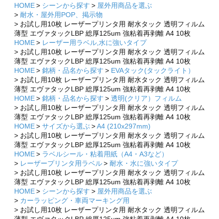
HOME
シーンから探す
屋外用商品を選ぶ
耐水・屋外用POP、掲示物
お試し用10枚 レーザープリンタ用 耐水タック 透明フィルム
薄型 エヴァタックLBP 総厚125um 強粘着再剥離 A4 10枚
HOME
レーザー用ラベル,水に強いタイプ
お試し用10枚 レーザープリンタ用 耐水タック 透明フィルム
薄型 エヴァタックLBP 総厚125um 強粘着再剥離 A4 10枚
HOME
銘柄・品名から探す
EVAタック(タックライト）
お試し用10枚 レーザープリンタ用 耐水タック 透明フィルム
薄型 エヴァタックLBP 総厚125um 強粘着再剥離 A4 10枚
HOME
銘柄・品名から探す
透明(クリア）フィルム
お試し用10枚 レーザープリンタ用 耐水タック 透明フィルム
薄型 エヴァタックLBP 総厚125um 強粘着再剥離 A4 10枚
HOME
サイズから選ぶ
A4 (210x297mm)
お試し用10枚 レーザープリンタ用 耐水タック 透明フィルム
薄型 エヴァタックLBP 総厚125um 強粘着再剥離 A4 10枚
HOME
ラベルシール・粘着用紙（A4・A3など）
レーザープリンタ用ラベル
耐水・水に強いタイプ
お試し用10枚 レーザープリンタ用 耐水タック 透明フィルム
薄型 エヴァタックLBP 総厚125um 強粘着再剥離 A4 10枚
HOME
シーンから探す
屋外用商品を選ぶ
カーラッピング・車両マーキング用
お試し用10枚 レーザープリンタ用 耐水タック 透明フィルム
×
×
薄型 エヴァタックLBP 総厚125um 強粘着再剥離 A4 10枚