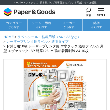
ペーパーアンドグッズ | 日本紙パルプ商事運営のプリンタ用紙・ラベル通販
検索
MENU
カテゴリー
シーン・用途
メーカー
銘柄
から探す
から探す
から探す
から探す
HOME
ラベルシール・粘着用紙（A4・A3など）
レーザープリンタ用ラベル
透明タイプ
お試し用10枚 レーザープリンタ用 耐水タック 透明フィルム 薄
型 エヴァタックLBP 総厚125um 強粘着再剥離 A4 10枚