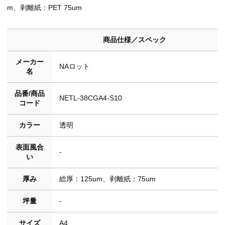
m、剥離紙：PET 75um
商品仕様／スペック
メーカー
NAロット
名
品番/商品
NETL-38CGA4-S10
コード
カラー
透明
表面風合
-
い
厚み
総厚：125um、剥離紙：75um
坪量
-
サイズ
A4