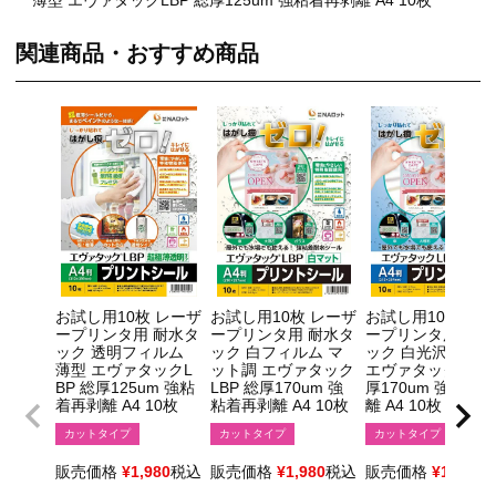
関連商品・おすすめ商品
お試し用10枚 レーザ
お試し用10枚 レーザ
お試し用10枚 レ
ープリンタ用 耐水タ
ープリンタ用 耐水タ
ープリンタ用 耐水
ック 透明フィルム
ック 白フィルム マ
ック 白光沢フィル
薄型 エヴァタックL
ット調 エヴァタック
エヴァタックLBP 
BP 総厚125um 強粘
LBP 総厚170um 強
厚170um 強粘着
着再剥離 A4 10枚
粘着再剥離 A4 10枚
離 A4 10枚
カットタイプ
カットタイプ
カットタイプ
販売価格
¥
1,980
税込
販売価格
¥
1,980
税込
販売価格
¥
1,980